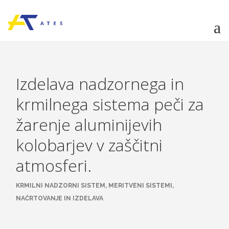
O PODJETJU
Izdelava nadzornega in
STORITVE
krmilnega sistema peči za
POSTOPEK IZVEDBE PROJEKTA
žarenje aluminijevih
REFERENCE
kolobarjev v zaščitni
ZAPOSLENI
ZAPOSLITEV
atmosferi.
KONTAKT
KRMILNI NADZORNI SISTEM, MERITVENI SISTEMI,
POŠLJI POVPRAŠEVANJE
NAČRTOVANJE IN IZDELAVA
SI