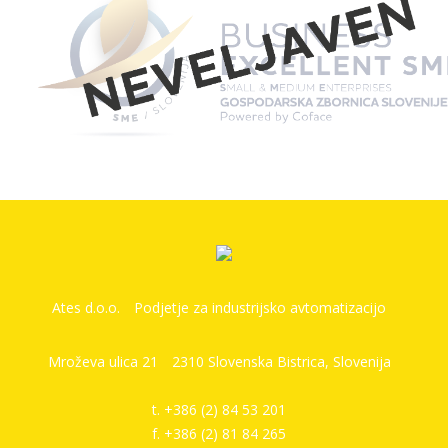
Ates d.o.o.
Podjetje za industrijsko avtomatizacijo
Mroževa ulica 21
2310 Slovenska Bistrica, Slovenija
t. +386 (2) 84 53 201
f. +386 (2) 81 84 265