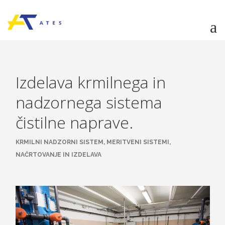
O PODJETJU
Izdelava krmilnega in
STORITVE
nadzornega sistema
POSTOPEK IZVEDBE PROJEKTA
čistilne naprave.
REFERENCE
ZAPOSLENI
KRMILNI NADZORNI SISTEM, MERITVENI SISTEMI,
ZAPOSLITEV
NAČRTOVANJE IN IZDELAVA
KONTAKT
POŠLJI POVPRAŠEVANJE
SI